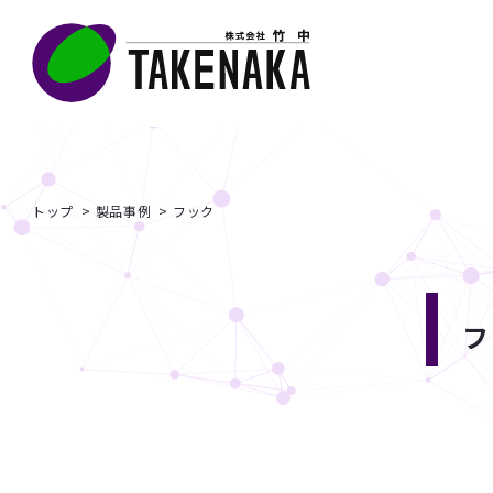
トップ
製品事例
フック
フ