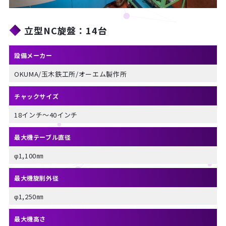
立型NC旋盤：14台
設備メーカー
OKUMA/玉木鉄工所/オーエム製作所
チャックサイズ
18インチ～40インチ
最大機テーブル直径
φ1,100㎜
最大機旋削外径
φ1,250㎜
最大機高さ