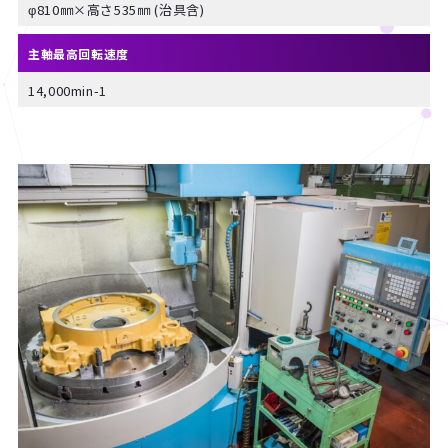
φ810㎜×高さ535㎜ (治具含)
主軸最高回転速度
14,000min-1