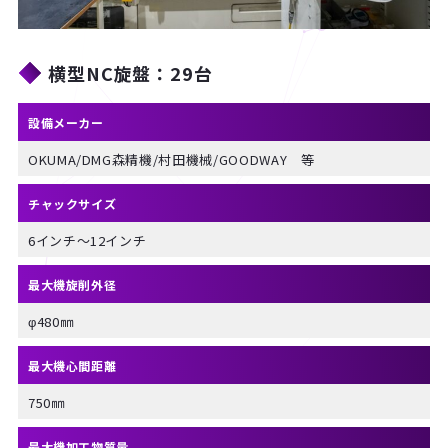
横型NC旋盤：29台
設備メーカー
OKUMA/DMG森精機/村田機械/GOODWAY　等
チャックサイズ
6インチ～12インチ
最大機旋削外径
φ480㎜
最大機心間距離
750㎜
最大機加工物質量