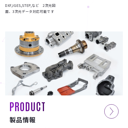
DXF,IGES,STEP,など 2次元図
面、3次元データ対応可能です
PRODUCT
製品情報