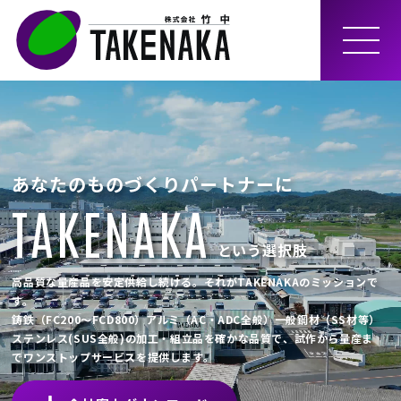
MEN
U
あなたのものづくりパートナーに
TAKENAKA
という選択肢
高品質な量産品を安定供給し続ける。それがTAKENAKAのミッションで
す。
鋳鉄（FC200～FCD800）アルミ（AC・ADC全般）一般鋼材（SS材等）
ステンレス(SUS全般)の加工・組立品を確かな品質で、試作から量産ま
でワンストップサービスを提供します。