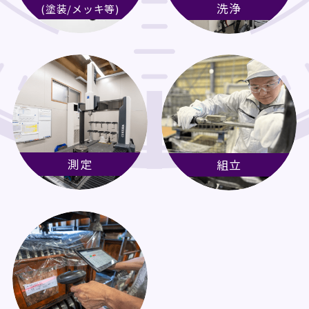
洗浄
(塗装/メッキ等)
測定
組立