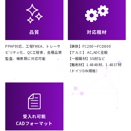
品質
対応粗材
PPAP対応、工程FMEA、トレーサ
【鋳鉄】FC200～FCD800
ビリティ化、QC工程表、各種品質
【アルミ】 AC,ADC全般
監査、帳票類に対応可能
【一般鋼材】SS材など
【難削材】1.4848材、1.4837材
（ドイツDIN規格）
受入れ可能
CADフォーマット