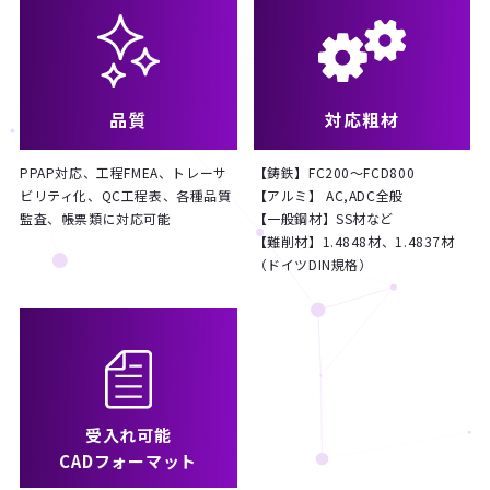
品質
対応粗材
PPAP対応、工程FMEA、トレーサ
【鋳鉄】FC200～FCD800
ビリティ化、QC工程表、各種品質
【アルミ】 AC,ADC全般
監査、帳票類に対応可能
【一般鋼材】SS材など
【難削材】1.4848材、1.4837材
（ドイツDIN規格）
受入れ可能
CADフォーマット