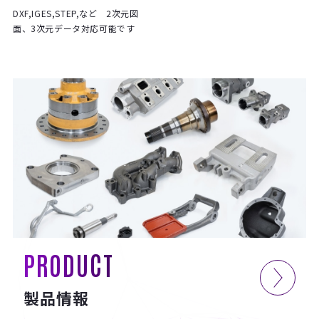
DXF,IGES,STEP,など 2次元図
面、3次元データ対応可能です
PRODUCT
製品情報