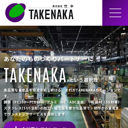
MEN
U
あなたのものづくりパートナーに
TAKENAKA
という選択肢
高品質な量産品を安定供給し続ける。それがTAKENAKAのミッションで
す。
鋳鉄（FC200～FCD800）アルミ（AC・ADC全般）一般鋼材（SS材等）
ステンレス(SUS全般)の加工・組立品を確かな品質で、試作から量産ま
でワンストップサービスを提供します。