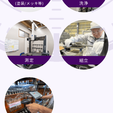
洗浄
(塗装/メッキ等)
測定
組立