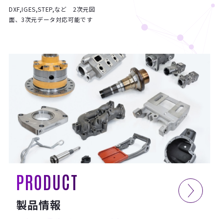
DXF,IGES,STEP,など 2次元図
面、3次元データ対応可能です
PRODUCT
製品情報