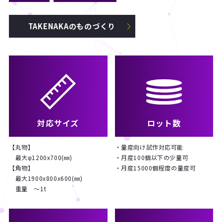
TAKENAKAのものづくり
対応サイズ
ロット数
【丸物】
・量産向け試作対応可能
最大φ1200x700(㎜)
・月産100個以下の少量可
【角物】
・月産15000個程度の量産可
最大1900x800x600(㎜)
重量 ～1t