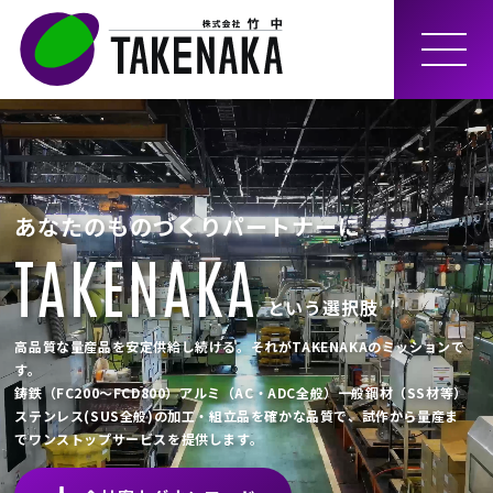
MEN
U
あなたのものづくりパートナーに
TAKENAKA
という選択肢
高品質な量産品を安定供給し続ける。それがTAKENAKAのミッションで
す。
鋳鉄（FC200～FCD800）アルミ（AC・ADC全般）一般鋼材（SS材等）
ステンレス(SUS全般)の加工・組立品を確かな品質で、試作から量産ま
でワンストップサービスを提供します。