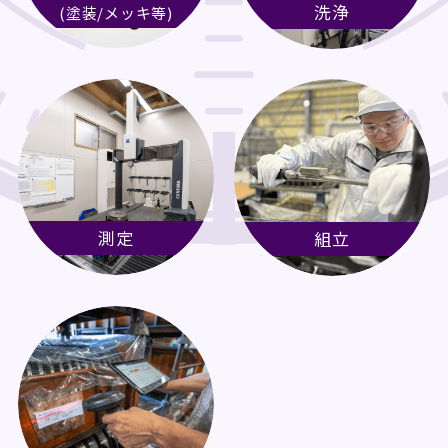
洗浄
(塗装/メッキ等)
測定
組立