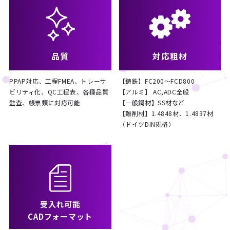
品質
対応粗材
PPAP対応、工程FMEA、トレーサ
【鋳鉄】FC200～FCD800
ビリティ化、QC工程表、各種品質
【アルミ】 AC,ADC全般
監査、帳票類に対応可能
【一般鋼材】SS材など
【難削材】1.4848材、1.4837材
（ドイツDIN規格）
受入れ可能
CADフォーマット