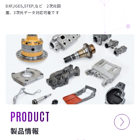
DXF,IGES,STEP,など 2次元図
面、3次元データ対応可能です
PRODUCT
製品情報