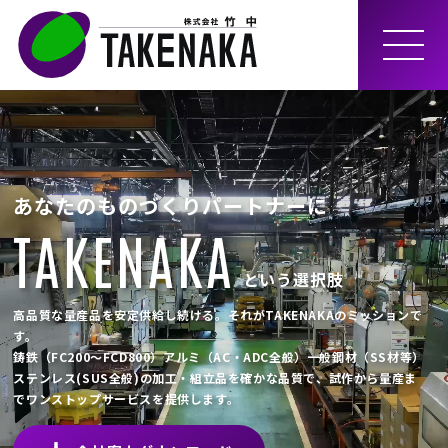
MEN
U
あなたのものづくりパートナーに
TAKENAKA
という選択肢
高品質な量産品を安定供給し続ける。それがTAKENAKAのミッションで
す。
鋳鉄（FC200～FCD800）アルミ（AC・ADC全般）一般鋼材（SS材等）
ステンレス(SUS全般)の加工・組立品を確かな品質で、試作から量産ま
でワンストップサービスを提供します。