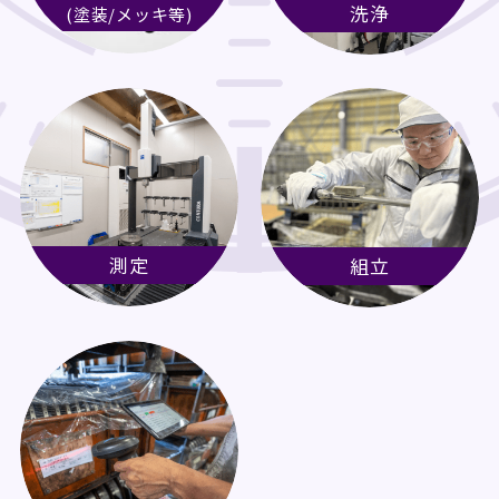
洗浄
(塗装/メッキ等)
測定
組立