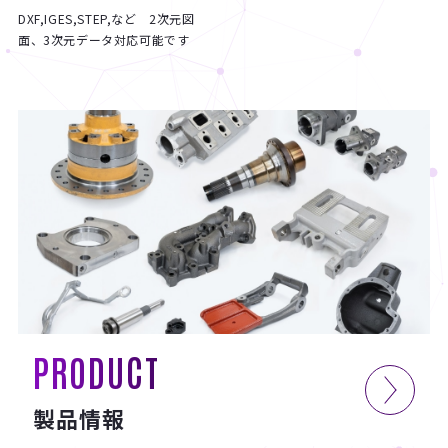
DXF,IGES,STEP,など 2次元図
面、3次元データ対応可能です
PRODUCT
製品情報