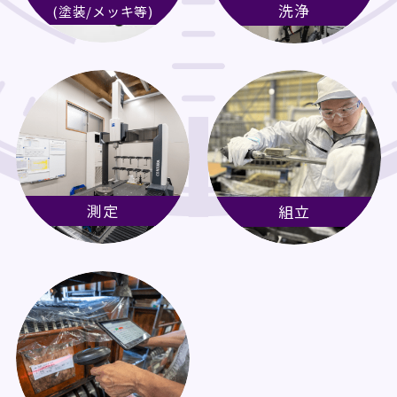
洗浄
(塗装/メッキ等)
測定
組立