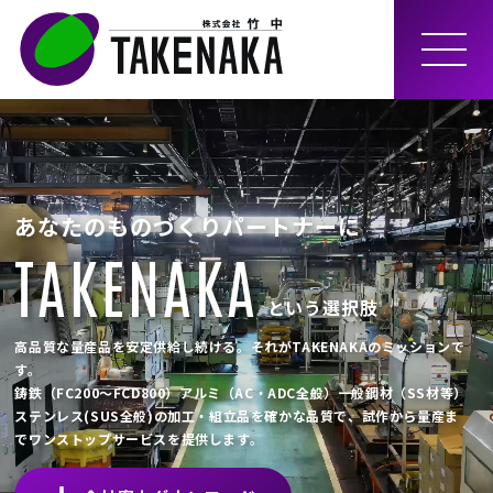
MEN
U
あなたのものづくりパートナーに
TAKENAKA
という選択肢
高品質な量産品を安定供給し続ける。それがTAKENAKAのミッションで
す。
鋳鉄（FC200～FCD800）アルミ（AC・ADC全般）一般鋼材（SS材等）
ステンレス(SUS全般)の加工・組立品を確かな品質で、試作から量産ま
でワンストップサービスを提供します。