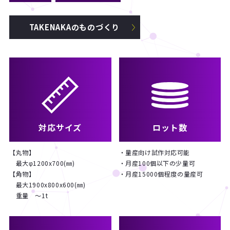
TAKENAKAのものづくり
対応サイズ
ロット数
【丸物】
・量産向け試作対応可能
最大φ1200x700(㎜)
・月産100個以下の少量可
【角物】
・月産15000個程度の量産可
最大1900x800x600(㎜)
重量 ～1t