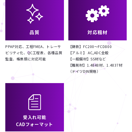
品質
対応粗材
PPAP対応、工程FMEA、トレーサ
【鋳鉄】FC200～FCD800
ビリティ化、QC工程表、各種品質
【アルミ】 AC,ADC全般
監査、帳票類に対応可能
【一般鋼材】SS材など
【難削材】1.4848材、1.4837材
（ドイツDIN規格）
受入れ可能
CADフォーマット